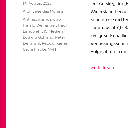
Veröffentlicht
14. August 2025
Der Aufstieg der „
am
Kategorien
Archivalie des Monats
Widerstand hervor
Schlagwörter
Antifaschismus
,
dgb
,
konnten sie im Be
Harald Weininger
,
Hedi
Europawahl 7,0 %. 
Landwehr
,
IG Medien
,
zivilgesellschaftl
Ludwig Göhring
,
Peter
Dermühl
,
Republikaner
,
Verfassungsschutz 
Uschi Flacke
,
VVN
Folgejahren in die
„1989: Von der Ab
weiterlesen