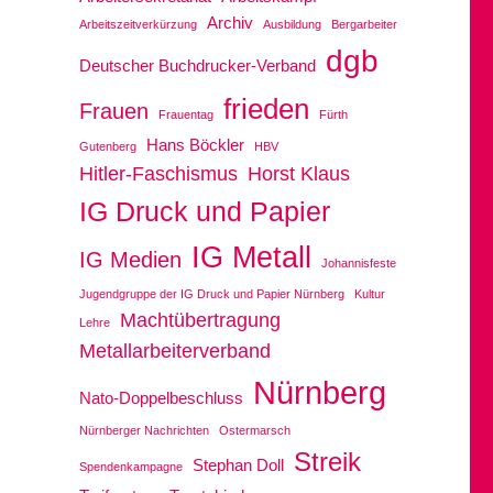
Archiv
Arbeitszeitverkürzung
Ausbildung
Bergarbeiter
dgb
Deutscher Buchdrucker-Verband
frieden
Frauen
Frauentag
Fürth
Hans Böckler
Gutenberg
HBV
Hitler-Faschismus
Horst Klaus
IG Druck und Papier
IG Metall
IG Medien
Johannisfeste
Jugendgruppe der IG Druck und Papier Nürnberg
Kultur
Machtübertragung
Lehre
Metallarbeiterverband
Nürnberg
Nato-Doppelbeschluss
Nürnberger Nachrichten
Ostermarsch
Streik
Stephan Doll
Spendenkampagne