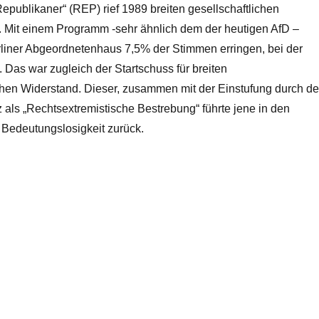
Republikaner“ (REP) rief 1989 breiten gesellschaftlichen
. Mit einem Programm -sehr ähnlich dem der heutigen AfD –
rliner Abgeordnetenhaus 7,5% der Stimmen erringen, bei der
Das war zugleich der Startschuss für breiten
ichen Widerstand. Dieser, zusammen mit der Einstufung durch d
als „Rechtsextremistische Bestrebung“ führte jene in den
 Bedeutungslosigkeit zurück.
wehr einer faschistischen Bedrohung“