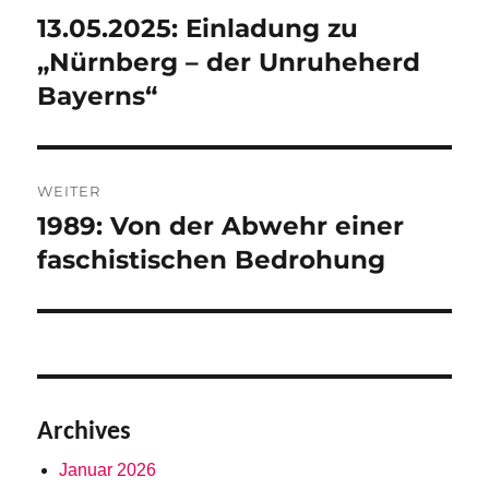
13.05.2025: Einladung zu
Vorheriger
Beitrag:
„Nürnberg – der Unruheherd
Bayerns“
WEITER
1989: Von der Abwehr einer
Nächster
Beitrag:
faschistischen Bedrohung
Archives
Januar 2026