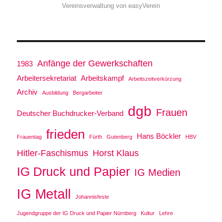
Vereinsverwaltung von easyVerein
Anfänge der Gewerkschaften
1983
Arbeitersekretariat
Arbeitskampf
Arbeitszeitverkürzung
Archiv
Ausbildung
Bergarbeiter
dgb
Frauen
Deutscher Buchdrucker-Verband
frieden
Hans Böckler
Frauentag
Fürth
Gutenberg
HBV
Hitler-Faschismus
Horst Klaus
IG Druck und Papier
IG Medien
IG Metall
Johannisfeste
Jugendgruppe der IG Druck und Papier Nürnberg
Kultur
Lehre