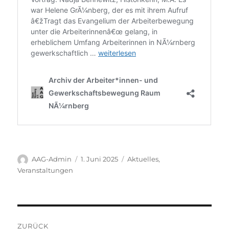
Autor
Veröffentlicht
Kategorien
AAG-Admin
1. Juni 2025
Aktuelles
,
am
Veranstaltungen
Beitragsnavigation
ZURÜCK