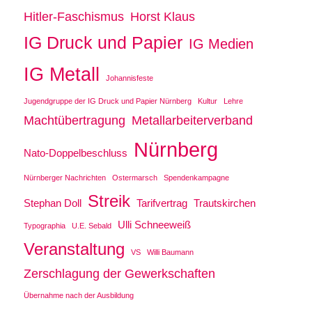
Hitler-Faschismus
Horst Klaus
IG Druck und Papier
IG Medien
IG Metall
Johannisfeste
Jugendgruppe der IG Druck und Papier Nürnberg
Kultur
Lehre
Machtübertragung
Metallarbeiterverband
Nürnberg
Nato-Doppelbeschluss
Nürnberger Nachrichten
Ostermarsch
Spendenkampagne
Streik
Stephan Doll
Tarifvertrag
Trautskirchen
Ulli Schneeweiß
Typographia
U.E. Sebald
Veranstaltung
VS
Willi Baumann
Zerschlagung der Gewerkschaften
Übernahme nach der Ausbildung