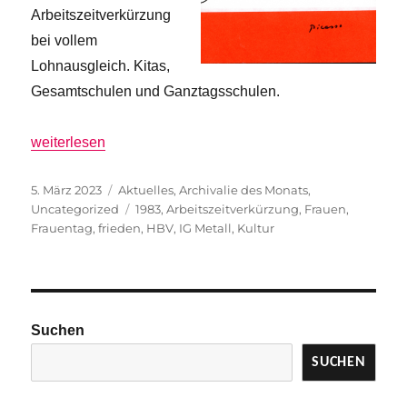
Arbeitszeitverkürzung
bei vollem
Lohnausgleich. Kitas,
Gesamtschulen und Ganztagsschulen.
„Vor 40 Jahren: Internationaler Frauentag – das waren di
weiterlesen
Veröffentlicht
Kategorien
5. März 2023
Aktuelles
,
Archivalie des Monats
,
am
Schlagwörter
Uncategorized
1983
,
Arbeitszeitverkürzung
,
Frauen
,
Frauentag
,
frieden
,
HBV
,
IG Metall
,
Kultur
Suchen
SUCHEN