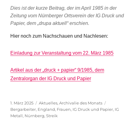
Dies ist der kurze Beitrag, der im April 1985 in der
Zeitung vom Nürnberger Ortsverein der IG Druck und
Papier, dem „drupa aktuell“ erschien.
Hier noch zum Nachschauen und Nachlesen:
Einladung zur Veranstaltung vom 22. März 1985
Artikel aus der „druck + papier“ 9/1985, dem
Zentralorgan der IG Druck und Papier
Veröffentlicht
Kategorien
Schlagwörter
1. März 2025
Aktuelles
,
Archivalie des Monats
am
Bergarbeiter
,
England
,
Frauen
,
IG Druck und Papier
,
IG
Metall
,
Nürnberg
,
Streik