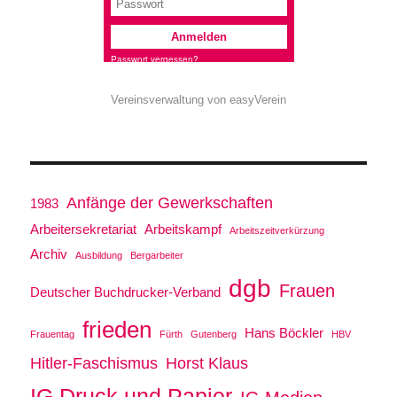
Vereinsverwaltung von easyVerein
Anfänge der Gewerkschaften
1983
Arbeitersekretariat
Arbeitskampf
Arbeitszeitverkürzung
Archiv
Ausbildung
Bergarbeiter
dgb
Frauen
Deutscher Buchdrucker-Verband
frieden
Hans Böckler
Frauentag
Fürth
Gutenberg
HBV
Hitler-Faschismus
Horst Klaus
IG Druck und Papier