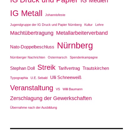
IG Medien
IG Metall
Johannisfeste
Jugendgruppe der IG Druck und Papier Nürnberg
Kultur
Lehre
Machtübertragung
Metallarbeiterverband
Nürnberg
Nato-Doppelbeschluss
Nürnberger Nachrichten
Ostermarsch
Spendenkampagne
Streik
Stephan Doll
Tarifvertrag
Trautskirchen
Ulli Schneeweiß
Typographia
U.E. Sebald
Veranstaltung
VS
Willi Baumann
Zerschlagung der Gewerkschaften
Übernahme nach der Ausbildung