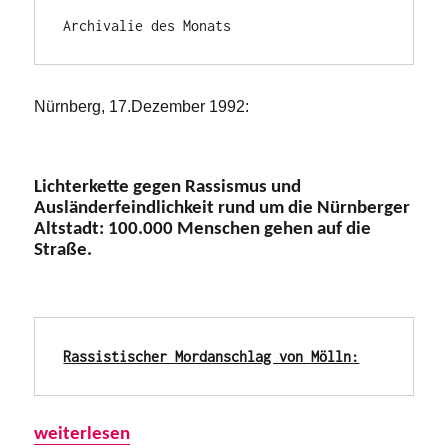
Archivalie des Monats
Nürnberg, 17.Dezember 1992:
Lichterkette gegen Rassismus und
Ausländerfeindlichkeit rund um die Nürnberger
Altstadt: 100.000 Menschen gehen auf die
Straße.
Rassistischer Mordanschlag von Mölln:
„1992: 100.000 Menschen in Nürnberg auf der Stra
weiterlesen