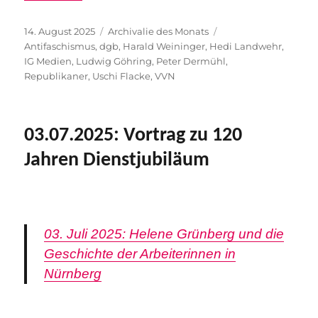
Veröffentlicht
Kategorien
Schlagwörter
14. August 2025
Archivalie des Monats
am
Antifaschismus
,
dgb
,
Harald Weininger
,
Hedi Landwehr
,
IG Medien
,
Ludwig Göhring
,
Peter Dermühl
,
Republikaner
,
Uschi Flacke
,
VVN
03.07.2025: Vortrag zu 120
Jahren Dienstjubiläum
03. Juli 2025: Helene Grünberg und die
Geschichte der Arbeiterinnen in
Nürnberg