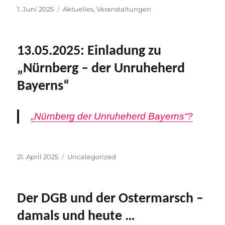
Veröffentlicht
Kategorien
1. Juni 2025
Aktuelles
,
Veranstaltungen
am
13.05.2025: Einladung zu
„Nürnberg – der Unruheherd
Bayerns“
„Nürnberg der Unruheherd Bayerns“?
Veröffentlicht
Kategorien
21. April 2025
Uncategorized
am
Der DGB und der Ostermarsch –
damals und heute …