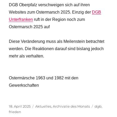
DGB Oberpfalz verschweigen sich auf ihren
Websites zum Ostermarsch 2025. Einzig der
DGB
Unterfranken
ruft in der Region noch zum
Ostermarsch 2025 auf
Diese Veränderung muss als Meilenstein betrachtet
werden. Die Reaktionen darauf sind bislang jedoch
mehr als verhalten.
Ostermärsche 1963 und 1982 mit den
Gewerkschaften
Veröffentlicht
Kategorien
Schlagwörte
18. April 2025
Aktuelles
,
Archivalie des Monats
dgb
,
am
frieden