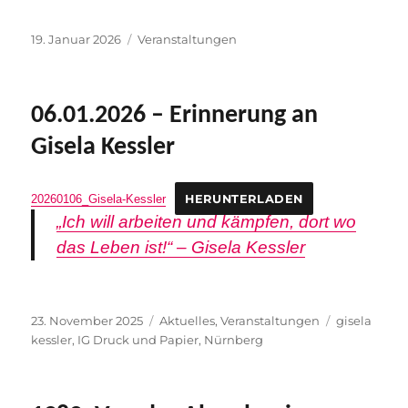
Veröffentlicht
Kategorien
19. Januar 2026
Veranstaltungen
am
06.01.2026 – Erinnerung an
Gisela Kessler
20260106_Gisela-Kessler
HERUNTERLADEN
„Ich will arbeiten und kämpfen, dort wo
das Leben ist!“ – Gisela Kessler
Veröffentlicht
Kategorien
Schlagwört
23. November 2025
Aktuelles
,
Veranstaltungen
gisela
am
kessler
,
IG Druck und Papier
,
Nürnberg