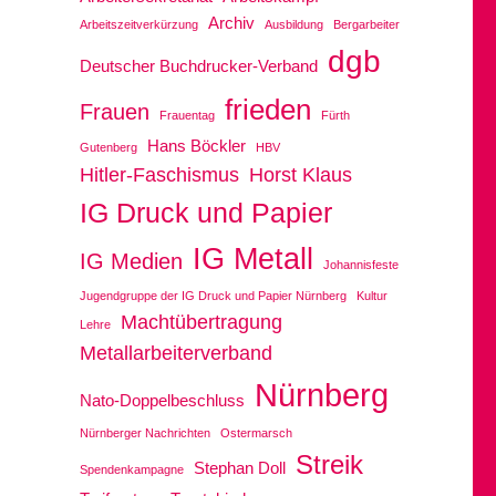
Archiv
Arbeitszeitverkürzung
Ausbildung
Bergarbeiter
dgb
Deutscher Buchdrucker-Verband
frieden
Frauen
Frauentag
Fürth
Hans Böckler
Gutenberg
HBV
Hitler-Faschismus
Horst Klaus
IG Druck und Papier
IG Metall
IG Medien
Johannisfeste
Jugendgruppe der IG Druck und Papier Nürnberg
Kultur
Machtübertragung
Lehre
Metallarbeiterverband
Nürnberg
Nato-Doppelbeschluss
Nürnberger Nachrichten
Ostermarsch
Streik
Stephan Doll
Spendenkampagne