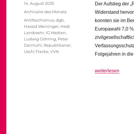
Veröffentlicht
14. August 2025
Der Aufstieg der „
am
Kategorien
Archivalie des Monats
Widerstand hervor
Schlagwörter
Antifaschismus
,
dgb
,
konnten sie im Be
Harald Weininger
,
Hedi
Europawahl 7,0 %. 
Landwehr
,
IG Medien
,
zivilgesellschaftl
Ludwig Göhring
,
Peter
Dermühl
,
Republikaner
,
Verfassungsschutz 
Uschi Flacke
,
VVN
Folgejahren in die
„1989: Von der Ab
weiterlesen