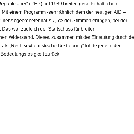
Republikaner“ (REP) rief 1989 breiten gesellschaftlichen
. Mit einem Programm -sehr ähnlich dem der heutigen AfD –
rliner Abgeordnetenhaus 7,5% der Stimmen erringen, bei der
Das war zugleich der Startschuss für breiten
ichen Widerstand. Dieser, zusammen mit der Einstufung durch d
als „Rechtsextremistische Bestrebung“ führte jene in den
 Bedeutungslosigkeit zurück.
wehr einer faschistischen Bedrohung“