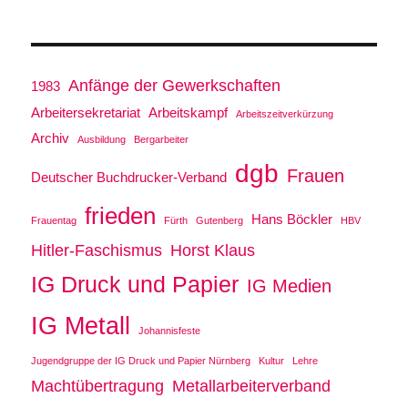
Anfänge der Gewerkschaften
1983
Arbeitersekretariat
Arbeitskampf
Arbeitszeitverkürzung
Archiv
Ausbildung
Bergarbeiter
dgb
Frauen
Deutscher Buchdrucker-Verband
frieden
Hans Böckler
Frauentag
Fürth
Gutenberg
HBV
Hitler-Faschismus
Horst Klaus
IG Druck und Papier
IG Medien
IG Metall
Johannisfeste
Jugendgruppe der IG Druck und Papier Nürnberg
Kultur
Lehre
Machtübertragung
Metallarbeiterverband