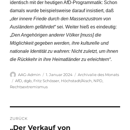
identisch mit der heutigen AfD-Programmatik: Schon
damals wurde beispielsweise darauf insistiert, daß
„der innere Friede durch den Massenzustrom von
Ausländern gefährdet“
sei. Weiter hieß es eindeutig:
„
Den Angehörigen anderer Völker [muss] die
Möglichkeit gegeben werden, ihre kulturelle und
nationale Identität zu wahren: Nicht zuletzt, um ihnen
die Rückkehr in ihre Heimatländer zu erleichtern“
.
Autor
Veröffentlicht
Kategorien
AAG-Admin
1. Januar 2024
Archivalie des Monats
am
Schlagwörter
AfD
,
dgb
,
Fritz Schösser
,
Höchstadt/Aisch
,
NPD
,
Rechtsextremismus
Beitragsnavigation
ZURÜCK
„Der Verkauf von
Vorheriger