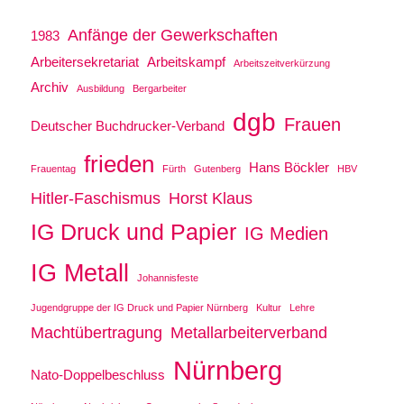
Anfänge der Gewerkschaften
1983
Arbeitersekretariat
Arbeitskampf
Arbeitszeitverkürzung
Archiv
Ausbildung
Bergarbeiter
dgb
Frauen
Deutscher Buchdrucker-Verband
frieden
Hans Böckler
Frauentag
Fürth
Gutenberg
HBV
Hitler-Faschismus
Horst Klaus
IG Druck und Papier
IG Medien
IG Metall
Johannisfeste
Jugendgruppe der IG Druck und Papier Nürnberg
Kultur
Lehre
Machtübertragung
Metallarbeiterverband
Nürnberg
Nato-Doppelbeschluss