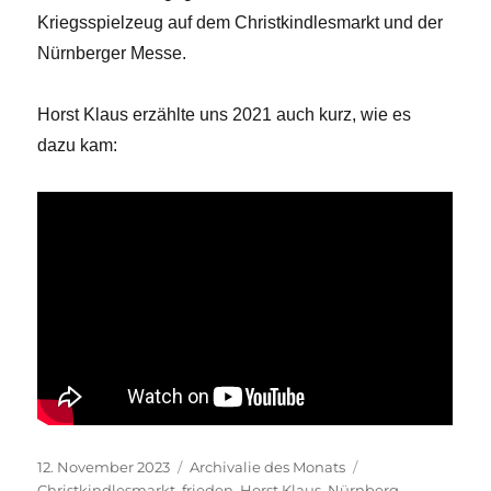
Kriegsspielzeug auf dem Christkindlesmarkt und der
Nürnberger Messe.
Horst Klaus erzählte uns 2021 auch kurz, wie es
dazu kam:
Veröffentlicht
Kategorien
Schlagwörter
12. November 2023
Archivalie des Monats
am
Christkindlesmarkt
,
frieden
,
Horst Klaus
,
Nürnberg