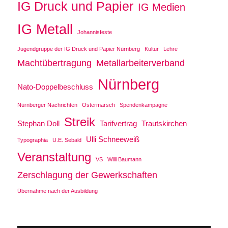
IG Druck und Papier
IG Medien
IG Metall
Johannisfeste
Jugendgruppe der IG Druck und Papier Nürnberg
Kultur
Lehre
Machtübertragung
Metallarbeiterverband
Nürnberg
Nato-Doppelbeschluss
Nürnberger Nachrichten
Ostermarsch
Spendenkampagne
Streik
Stephan Doll
Tarifvertrag
Trautskirchen
Ulli Schneeweiß
Typographia
U.E. Sebald
Veranstaltung
VS
Willi Baumann
Zerschlagung der Gewerkschaften
Übernahme nach der Ausbildung