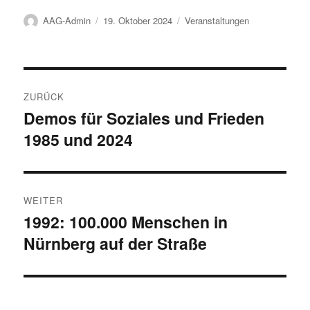
Autor
Veröffentlicht
Kategorien
AAG-Admin
19. Oktober 2024
Veranstaltungen
am
Beitragsnavigation
ZURÜCK
Demos für Soziales und Frieden
Vorheriger
1985 und 2024
Beitrag:
WEITER
1992: 100.000 Menschen in
Nächster
Nürnberg auf der Straße
Beitrag: