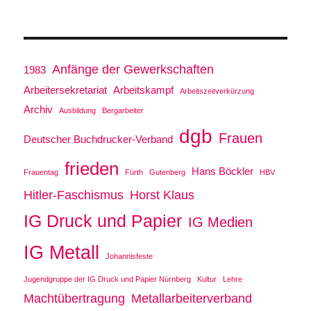
Anfänge der Gewerkschaften
1983
Arbeitersekretariat
Arbeitskampf
Arbeitszeitverkürzung
Archiv
Ausbildung
Bergarbeiter
dgb
Frauen
Deutscher Buchdrucker-Verband
frieden
Hans Böckler
Frauentag
Fürth
Gutenberg
HBV
Hitler-Faschismus
Horst Klaus
IG Druck und Papier
IG Medien
IG Metall
Johannisfeste
Jugendgruppe der IG Druck und Papier Nürnberg
Kultur
Lehre
Machtübertragung
Metallarbeiterverband