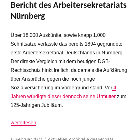
Bericht des Arbeitersekretariats
Nürnberg
Über 18.000 Auskünfte, sowie knapp 1.000
Schriftsätze verfasste das bereits 1894 gegründete
erste Arbeitersekretariat Deutschlands in Nürnberg.
Der direkte Vergleich mit dem heutigen DGB-
Rechtsschutz hinkt freilich, da damals die Aufklärung
über Ansprüche gegen die noch junge
Sozialversicherung im Vordergrund stand. Vor
4
Jahren würdigte dieser dennoch seine Urmutter
zum
125-Jährigen Jubiläum.
„Februar ’23 – Vor 110 Jahren: Bericht des Arbeitersekreta
weiterlesen
Veröffentlicht
Kategorien
11. Februar 2023
Aktuelles
,
Archivalie des Monats
,