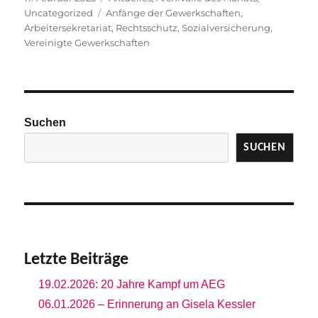
am
Schlagwörter
Uncategorized
Anfänge der Gewerkschaften
,
Arbeitersekretariat
,
Rechtsschutz
,
Sozialversicherung
,
Vereinigte Gewerkschaften
Suchen
SUCHEN
Letzte Beiträge
19.02.2026: 20 Jahre Kampf um AEG
06.01.2026 – Erinnerung an Gisela Kessler