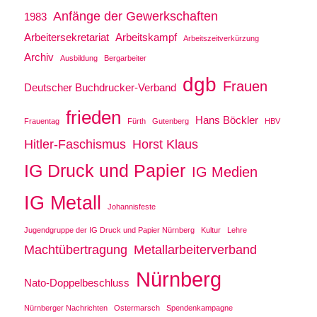
Anfänge der Gewerkschaften
1983
Arbeitersekretariat
Arbeitskampf
Arbeitszeitverkürzung
Archiv
Ausbildung
Bergarbeiter
dgb
Frauen
Deutscher Buchdrucker-Verband
frieden
Hans Böckler
Frauentag
Fürth
Gutenberg
HBV
Hitler-Faschismus
Horst Klaus
IG Druck und Papier
IG Medien
IG Metall
Johannisfeste
Jugendgruppe der IG Druck und Papier Nürnberg
Kultur
Lehre
Machtübertragung
Metallarbeiterverband
Nürnberg
Nato-Doppelbeschluss
Nürnberger Nachrichten
Ostermarsch
Spendenkampagne