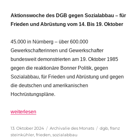
Aktionswoche des DGB gegen Sozialabbau – für
Frieden und Abrüstung vom 14. Bis 19. Oktober
45.000 in Nürnberg – über 600.000
Gewerkschafterinnen und Gewerkschafter
bundesweit demonstrierten am 19. Oktober 1985
gegen die reaktionäre Bonner Politik, gegen
Sozialabbau, für Frieden und Abrüstung und gegen
die deutschen und amerikanischen
Hochrüstungspläne.
„Demos für Soziales und Frieden 1985 und 2024“
weiterlesen
Veröffentlicht
Kategorien
Schlagwörter
13. Oktober 2024
Archivalie des Monats
dgb
,
franz
am
steinkühler
,
frieden
,
sozialabbau