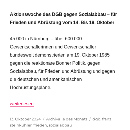
Aktionswoche des DGB gegen Sozialabbau – für
Frieden und Abrüstung vom 14. Bis 19. Oktober
45.000 in Nürnberg – über 600.000
Gewerkschafterinnen und Gewerkschafter
bundesweit demonstrierten am 19. Oktober 1985
gegen die reaktionäre Bonner Politik, gegen
Sozialabbau, für Frieden und Abrüstung und gegen
die deutschen und amerikanischen
Hochrüstungspläne.
„Demos für Soziales und Frieden 1985 und 2024“
weiterlesen
Veröffentlicht
Kategorien
Schlagwörter
13. Oktober 2024
Archivalie des Monats
dgb
,
franz
am
steinkühler
,
frieden
,
sozialabbau