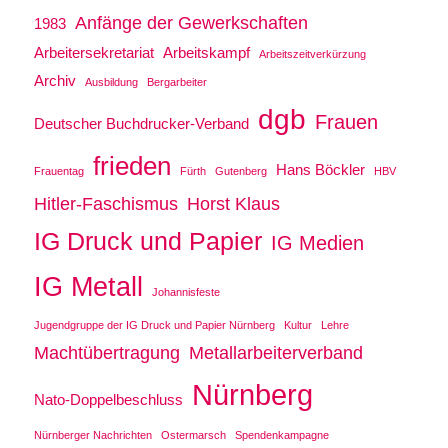
Anfänge der Gewerkschaften
1983
Arbeitersekretariat
Arbeitskampf
Arbeitszeitverkürzung
Archiv
Ausbildung
Bergarbeiter
dgb
Frauen
Deutscher Buchdrucker-Verband
frieden
Hans Böckler
Frauentag
Fürth
Gutenberg
HBV
Hitler-Faschismus
Horst Klaus
IG Druck und Papier
IG Medien
IG Metall
Johannisfeste
Jugendgruppe der IG Druck und Papier Nürnberg
Kultur
Lehre
Machtübertragung
Metallarbeiterverband
Nürnberg
Nato-Doppelbeschluss
Nürnberger Nachrichten
Ostermarsch
Spendenkampagne