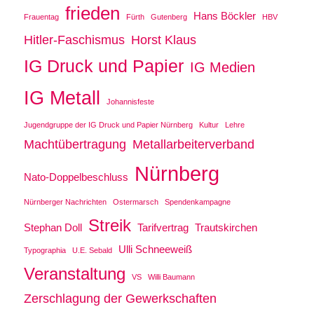
frieden
Hans Böckler
Frauentag
Fürth
Gutenberg
HBV
Hitler-Faschismus
Horst Klaus
IG Druck und Papier
IG Medien
IG Metall
Johannisfeste
Jugendgruppe der IG Druck und Papier Nürnberg
Kultur
Lehre
Machtübertragung
Metallarbeiterverband
Nürnberg
Nato-Doppelbeschluss
Nürnberger Nachrichten
Ostermarsch
Spendenkampagne
Streik
Stephan Doll
Tarifvertrag
Trautskirchen
Ulli Schneeweiß
Typographia
U.E. Sebald
Veranstaltung
VS
Willi Baumann
Zerschlagung der Gewerkschaften