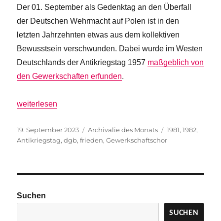
Der 01. September als Gedenktag an den Überfall
der Deutschen Wehrmacht auf Polen ist in den
letzten Jahrzehnten etwas aus dem kollektiven
Bewusstsein verschwunden. Dabei wurde im Westen
Deutschlands der Antikriegstag 1957
maßgeblich von
den Gewerkschaften erfunden
.
„Antikriegstag vor rund 40 Jahren“
weiterlesen
Veröffentlicht
Kategorien
Schlagwörter
19. September 2023
Archivalie des Monats
1981
,
1982
,
am
Antikriegstag
,
dgb
,
frieden
,
Gewerkschaftschor
Suchen
SUCHEN