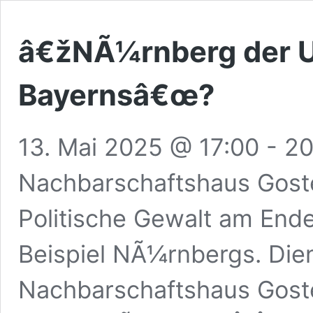
â€žNÃ¼rnberg der 
Bayernsâ€œ?
13. Mai 2025 @ 17:00
-
20
Nachbarschaftshaus Gost
Politische Gewalt am End
Beispiel NÃ¼rnbergs. Die
Nachbarschaftshaus Gost